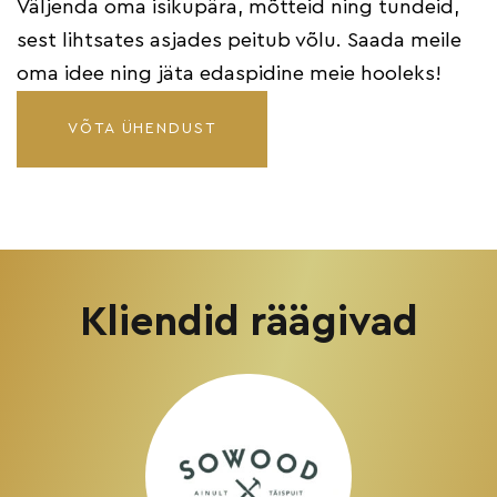
Väljenda oma isikupära, mõtteid ning tundeid,
sest lihtsates asjades peitub võlu. Saada meile
oma idee ning jäta edaspidine meie hooleks!
VÕTA ÜHENDUST
Kliendid räägivad