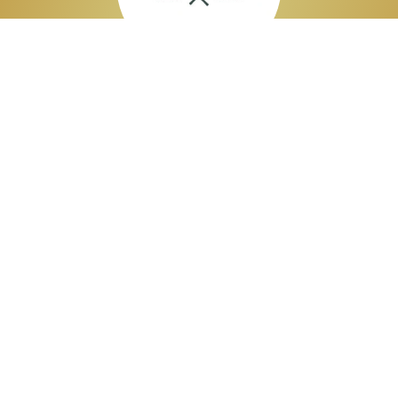
Aitäh Raju Karamell! Jäime oma brändi toodetega väga
rahule ning oleme saanud nendega kõvasti
tähelepanu. Edu!
SoWood
Firmadele